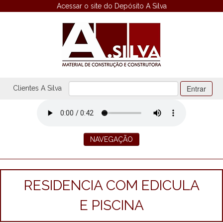
Acessar o site do Depósito A Silva
Entrar
Clientes A Silva
NAVEGAÇÃO
HOME
EMPRESA
OBRAS EXECUTADAS
OBRAS EM ANDAMENTO
RESIDENCIA COM EDICULA
VENDA
LOCAÇÃO
E PISCINA
CONTATO